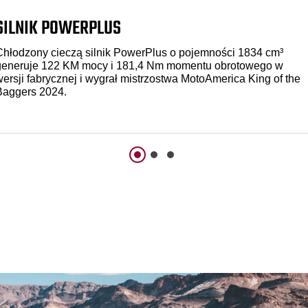
SILNIK POWERPLUS
Chłodzony cieczą silnik PowerPlus o pojemności 1834 cm³
generuje 122 KM mocy i 181,4 Nm momentu obrotowego w
wersji fabrycznej i wygrał mistrzostwa MotoAmerica King of the
Baggers 2024.