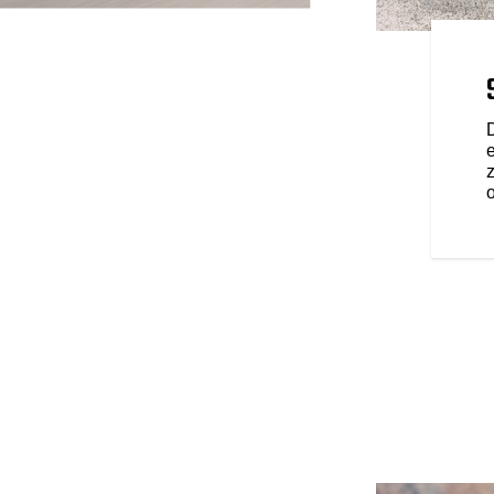
AZDY
tandard, Deszcz lub Sport, aby
swojego stylu jazdy oraz
 terenowych. Funkcja
omatycznie wyłącza tylny
rzymany, zapewniając większy
 ruchu ulicznym.