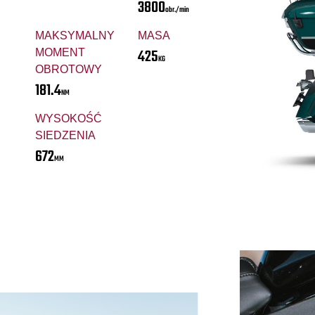
3800
obr./min
MAKSYMALNY
MASA
425
MOMENT
KG
OBROTOWY
181.4
NM
WYSOKOŚĆ
SIEDZENIA
672
MM