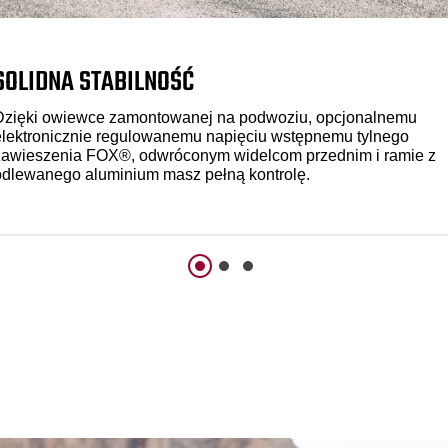
SOLIDNA STABILNOŚĆ
Dzięki owiewce zamontowanej na podwoziu, opcjonalnemu
elektronicznie regulowanemu napięciu wstępnemu tylnego
zawieszenia FOX®, odwróconym widelcom przednim i ramie z
odlewanego aluminium masz pełną kontrolę.