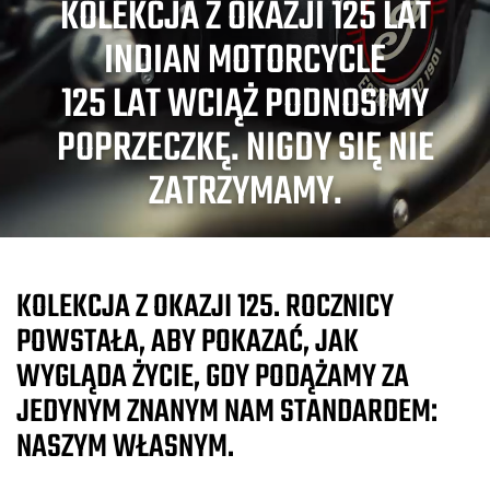
KOLEKCJA Z OKAZJI 125 LAT
INDIAN MOTORCYCLE
125 LAT WCIĄŻ PODNOSIMY
POPRZECZKĘ. NIGDY SIĘ NIE
ZATRZYMAMY.
KOLEKCJA Z OKAZJI 125. ROCZNICY
POWSTAŁA, ABY POKAZAĆ, JAK
WYGLĄDA ŻYCIE, GDY PODĄŻAMY ZA
JEDYNYM ZNANYM NAM STANDARDEM:
NASZYM WŁASNYM.