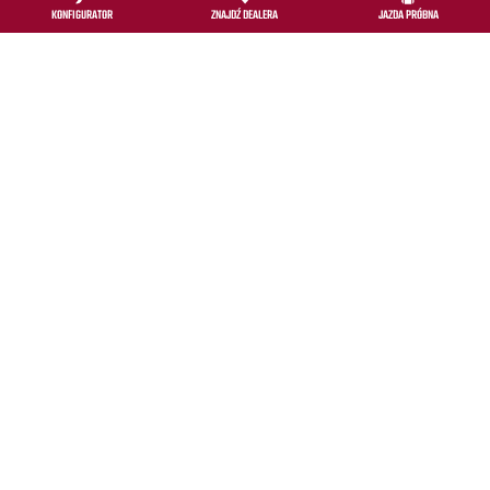
KONFIGURATOR
ZNAJDŹ DEALERA
JAZDA PRÓBNA
PREZENTACJA MODELI 2026