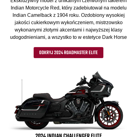
Ekskluzywny model z unikalnym czerwonym lakierem
Indian Motorcycle Red, który zadebiutował na modelu
Indian Camelback z 1904 roku. Ozdobiony wysokiej
jakości cukierkowym wykończeniem, mistrzowsko
wykonanymi złotymi akcentami i najwyższej klasy
udogodnieniami, a wszystko to w estetyce Dark Horse
ODKRYJ 2024 ROADMASTER ELITE
2024 INDIAN CHALLENGER ELITE