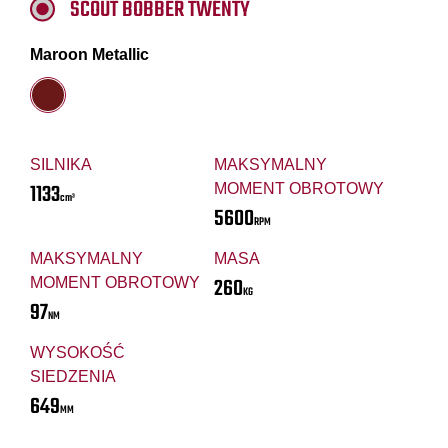
SCOUT BOBBER TWENTY
Maroon Metallic
SILNIKA
MAKSYMALNY
1133
MOMENT OBROTOWY
cm³
5600
RPM
MAKSYMALNY
MASA
260
MOMENT OBROTOWY
KG
97
NM
WYSOKOŚĆ
SIEDZENIA
649
MM