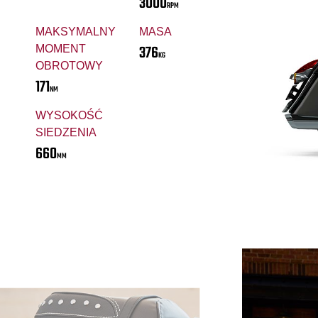
3000
RPM
MAKSYMALNY
MASA
376
MOMENT
KG
OBROTOWY
171
NM
WYSOKOŚĆ
SIEDZENIA
660
MM