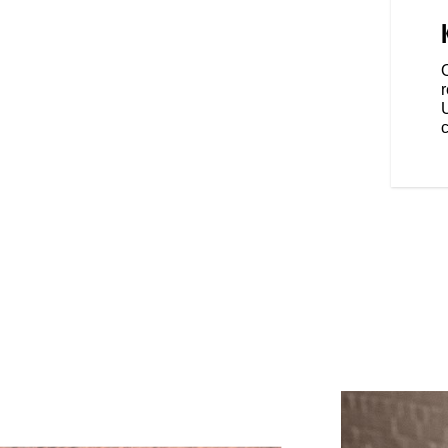
.
 zapewniają bezpieczne
endowych wypadów lub
 Rama jest kompatybilna z
odać dodatkowy schowek.