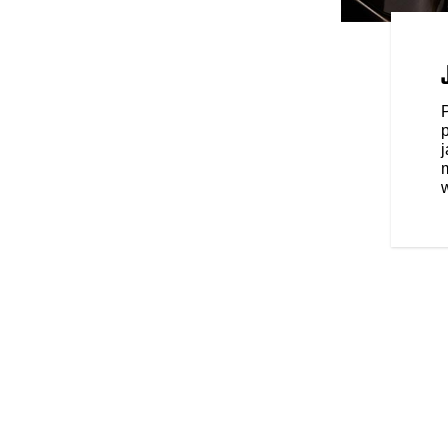
IA I RUSZANIA
ndra automatycznie wyłącza tylny
la, aby zwiększyć komfort jazdy
niu manetki przepustnicy, tylny
by zapewnić pełną moc.