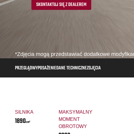
SKONTAKTUJ SIĘ Z DEALEREM
*Zdjęcia mogą przedstawiać dodatkowe modyfikacje
PRZEGLĄD
WYPOSAŻENIE
DANE TECHNICZNE
ZDJĘCIA
SILNIKA
MAKSYMALNY
1890
MOMENT
cm³
OBROTOWY