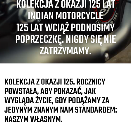
KOLEKCJA Z OKAZJI 125 LAT
INDIAN MOTORCYCLE
125 LAT WCIĄŻ PODNOSIMY
POPRZECZKĘ. NIGDY SIĘ NIE
ZATRZYMAMY.
KOLEKCJA Z OKAZJI 125. ROCZNICY
POWSTAŁA, ABY POKAZAĆ, JAK
WYGLĄDA ŻYCIE, GDY PODĄŻAMY ZA
JEDYNYM ZNANYM NAM STANDARDEM:
NASZYM WŁASNYM.